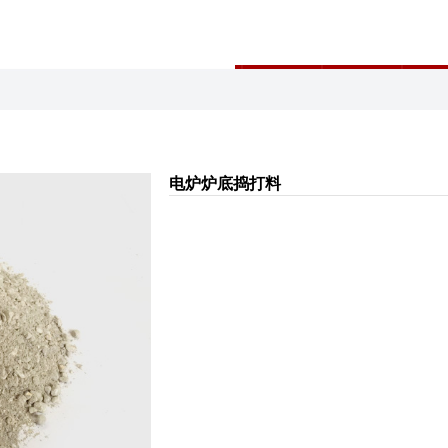
电炉炉底捣打料