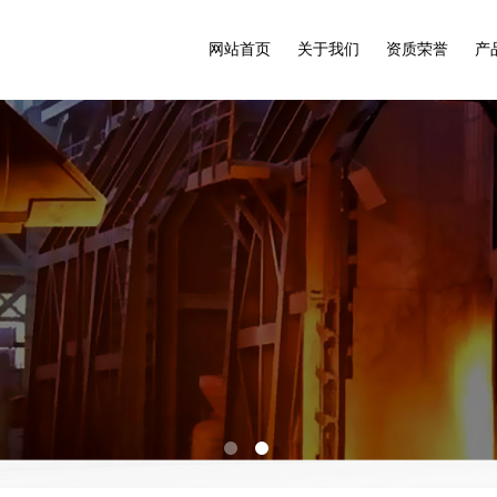
网站首页
关于我们
资质荣誉
产