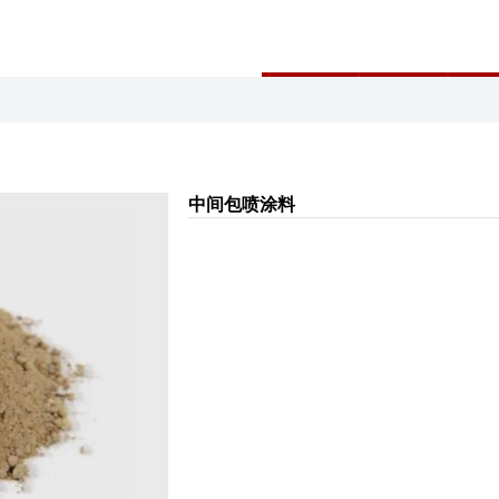
中间包喷涂料