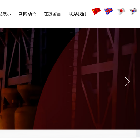
品展示
新闻动态
在线留言
联系我们