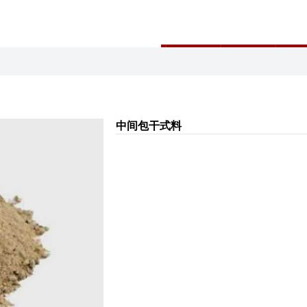
中间包干式料