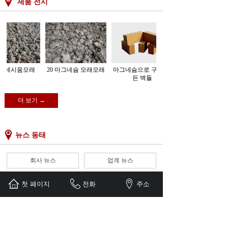
Button Text
제품 전시
마그네시움모래
20 마그네슘 모래모래
마그네슘으로 구워 만
든 벽돌
더 보기 →
Button Text
뉴스 동태
회사 뉴스
업계 뉴스
마그네슘-탄소벽돌의 원......
첫 페이지
전화
주소
2022-01-18
마그네슘탄소벽돌의원료는mgo 함
량이 98% 전......